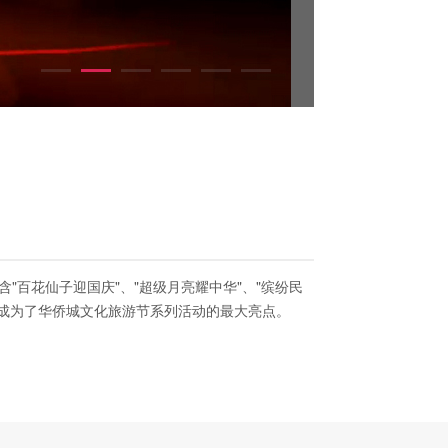
"百花仙子迎国庆"、"超级月亮耀中华"、"缤纷民
也成为了华侨城文化旅游节系列活动的最大亮点。